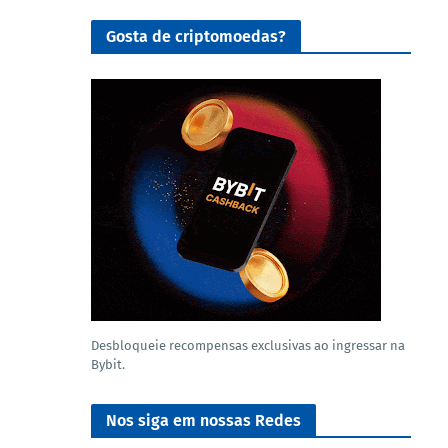
Gosta de criptomoedas?
Desbloqueie recompensas exclusivas ao ingressar na
Bybit.
Nos siga em nossas Redes