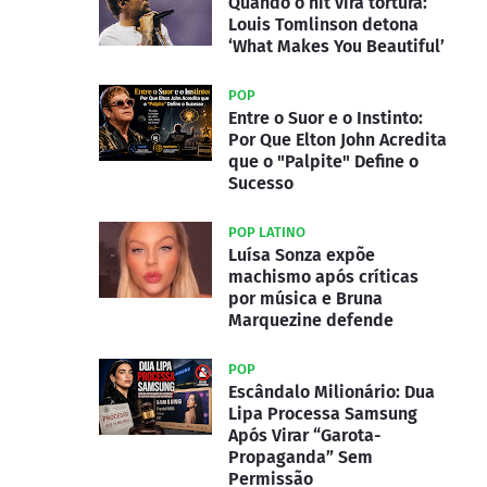
Quando o hit vira tortura:
Louis Tomlinson detona
‘What Makes You Beautiful’
POP
Entre o Suor e o Instinto:
Por Que Elton John Acredita
que o "Palpite" Define o
Sucesso
POP LATINO
Luísa Sonza expõe
machismo após críticas
por música e Bruna
Marquezine defende
POP
Escândalo Milionário: Dua
Lipa Processa Samsung
Após Virar “Garota-
Propaganda” Sem
Permissão