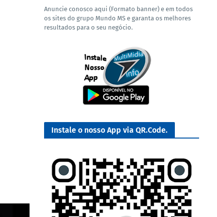
Anuncie conosco aqui (Formato banner) e em todos
os sites do grupo Mundo MS e garanta os melhores
resultados para o seu negócio.
Instale o nosso App via QR.Code.