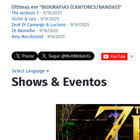
Últimas em "BIOGRAFIAS (CANTORES/BANDAS)"
The Jackson 5
- 9/16/2025
Victor & Leo
- 9/16/2025
Zezé Di Camargo & Luciano
- 9/16/2025
Zé Ramalho
- 9/16/2025
Amy Macdonald
- 9/6/2025
Select Language
▼
Shows & Eventos