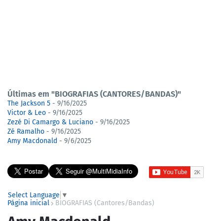
Últimas em "BIOGRAFIAS (CANTORES/BANDAS)"
The Jackson 5
- 9/16/2025
Victor & Leo
- 9/16/2025
Zezé Di Camargo & Luciano
- 9/16/2025
Zé Ramalho
- 9/16/2025
Amy Macdonald
- 9/6/2025
Select Language
▼
Página inicial
BIOGRAFIAS (Cantores/Bandas)