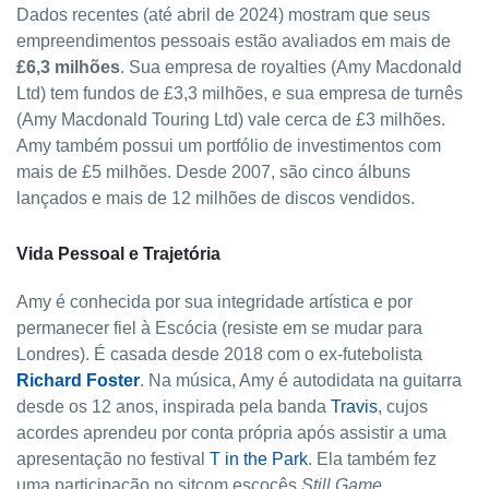
Dados recentes (até abril de 2024) mostram que seus
empreendimentos pessoais estão avaliados em mais de
£6,3 milhões
. Sua empresa de royalties (Amy Macdonald
Ltd) tem fundos de £3,3 milhões, e sua empresa de turnês
(Amy Macdonald Touring Ltd) vale cerca de £3 milhões.
Amy também possui um portfólio de investimentos com
mais de £5 milhões. Desde 2007, são cinco álbuns
lançados e mais de 12 milhões de discos vendidos.
Vida Pessoal e Trajetória
Amy é conhecida por sua integridade artística e por
permanecer fiel à Escócia (resiste em se mudar para
Londres). É casada desde 2018 com o ex-futebolista
Richard Foster
. Na música, Amy é autodidata na guitarra
desde os 12 anos, inspirada pela banda
Travis
, cujos
acordes aprendeu por conta própria após assistir a uma
apresentação no festival
T in the Park
. Ela também fez
uma participação no sitcom escocês
Still Game
.