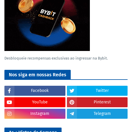
Desbloqueie recompensas exclusivas ao ingressar na Bybit.
Nos siga em nossas Redes
Facebook
Twitter
YouTube
Pinterest
Instagram
Telegram