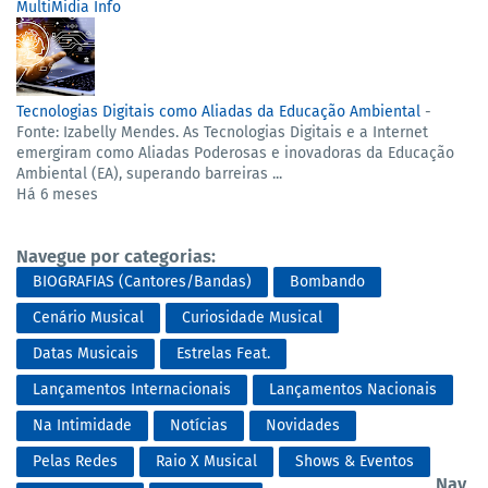
MultiMidia Info
Tecnologias Digitais como Aliadas da Educação Ambiental
-
Fonte: Izabelly Mendes. As Tecnologias Digitais e a Internet
emergiram como Aliadas Poderosas e inovadoras da Educação
Ambiental (EA), superando barreiras ...
Há 6 meses
Navegue por categorias:
BIOGRAFIAS (Cantores/Bandas)
Bombando
Cenário Musical
Curiosidade Musical
Datas Musicais
Estrelas Feat.
Lançamentos Internacionais
Lançamentos Nacionais
Na Intimidade
Notícias
Novidades
Pelas Redes
Raio X Musical
Shows & Eventos
Nav