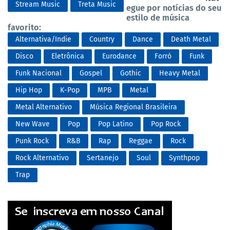
Stream Music
Treta Music
egue por notícias do seu
estilo de música
favorito:
Alternativa/Indie
Country
Dance
Death Metal
Disco
Eletrônica
Eurodance
Forró
Funk
Funk Nacional
Gospel
Gothic
Heavy Metal
Hip Hop
K-Pop
MPB
Metal
Metal Alternativo
Música Regional Brasileira
New Wave
Pop
Pop Latino
Pop Rock
Punk Rock
R&B
Rap
Reggae
Rock
Rock Alternativo
Sertanejo
Soul
Synthpop
Trap