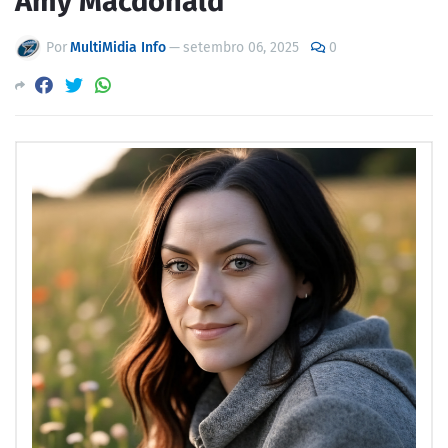
Amy Macdonald
Por
MultiMidia Info
—
setembro 06, 2025
0