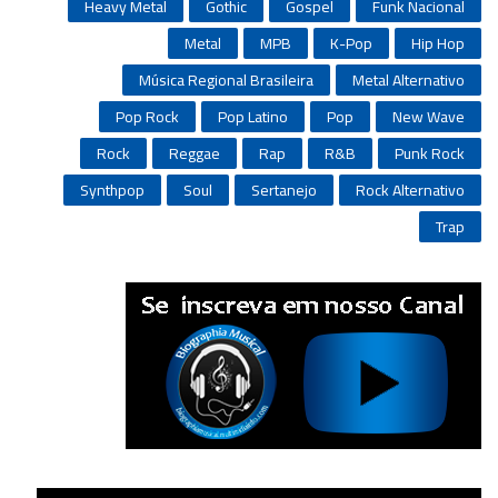
Heavy Metal
Gothic
Gospel
Funk Nacional
Metal
MPB
K-Pop
Hip Hop
Música Regional Brasileira
Metal Alternativo
Pop Rock
Pop Latino
Pop
New Wave
Rock
Reggae
Rap
R&B
Punk Rock
Synthpop
Soul
Sertanejo
Rock Alternativo
Trap