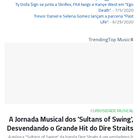
Ty Dolla $ign se junta a Skrillex, FKA twigs e Kanye West em "Ego
Death".
- 7/5/2020
Trevor Daniel e Selena Gomez lançam a parceria "Past
Life".
- 6/29/2020
#TrendingTop Music
CURIOSIDADE MUSICAL
A Jornada Musical dos 'Sultans of Swing',
Desvendando o Grande Hit do Dire Straits
A música "Sultans of Swing" da banda Dire Straits é um verdadeiro íc…