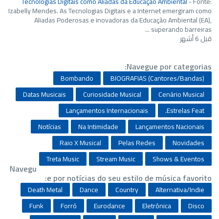
Tecnologias Digitais como Aliadas da Educação Ambiental
-
Fonte:
Izabelly Mendes. As Tecnologias Digitais e a Internet emergiram como
Aliadas Poderosas e inovadoras da Educação Ambiental (EA),
superando barreiras ...
قبل 6 أشهر
Navegue por categorias:
Bombando
BIOGRAFIAS (Cantores/Bandas)
Datas Musicais
Curiosidade Musical
Cenário Musical
Lançamentos Internacionais
Estrelas Feat.
Notícias
Na Intimidade
Lançamentos Nacionais
Raio X Musical
Pelas Redes
Novidades
Treta Music
Stream Music
Shows & Eventos
Navegu
e por notícias do seu estilo de música favorito:
Death Metal
Dance
Country
Alternativa/Indie
Funk
Forró
Eurodance
Eletrônica
Disco