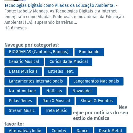
Tecnologias Digitais como Aliadas da Educação Ambiental
-
Fonte: Izabelly Mendes. As Tecnologias Digitais e a Internet
emergiram como Aliadas Poderosas e inovadoras da Educação
Ambiental (EA), superando barreiras ...
Há 6 meses
Navegue por categorias:
BIOGRAFIAS (Cantores/Bandas)
Bombando
Cenário Musical
Curiosidade Musical
Datas Musicais
Estrelas Feat.
Lançamentos Internacionais
Lançamentos Nacionais
Na Intimidade
Notícias
Novidades
Pelas Redes
Raio X Musical
Shows & Eventos
Nav
Stream Music
Treta Music
egue por notícias do seu
estilo de música
favorito:
Alternativa/Indie
Country
Dance
Death Metal