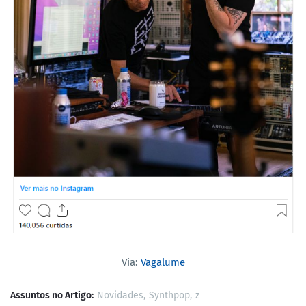
Via:
Vagalume
Assuntos no Artigo:
Novidades
Synthpop
z