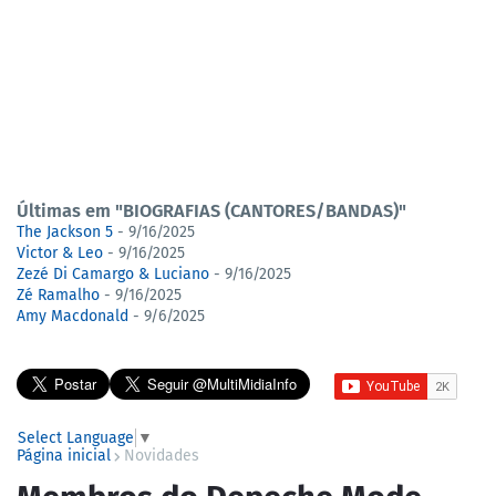
Últimas em "BIOGRAFIAS (CANTORES/BANDAS)"
The Jackson 5
- 9/16/2025
Victor & Leo
- 9/16/2025
Zezé Di Camargo & Luciano
- 9/16/2025
Zé Ramalho
- 9/16/2025
Amy Macdonald
- 9/6/2025
Select Language
▼
Página inicial
Novidades