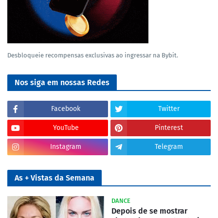
Desbloqueie recompensas exclusivas ao ingressar na Bybit.
Nos siga em nossas Redes
Facebook
Twitter
YouTube
Pinterest
Instagram
Telegram
As + Vistas da Semana
DANCE
Depois de se mostrar