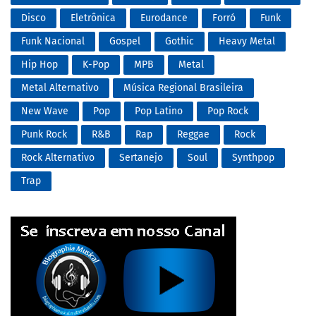
Disco
Eletrônica
Eurodance
Forró
Funk
Funk Nacional
Gospel
Gothic
Heavy Metal
Hip Hop
K-Pop
MPB
Metal
Metal Alternativo
Música Regional Brasileira
New Wave
Pop
Pop Latino
Pop Rock
Punk Rock
R&B
Rap
Reggae
Rock
Rock Alternativo
Sertanejo
Soul
Synthpop
Trap