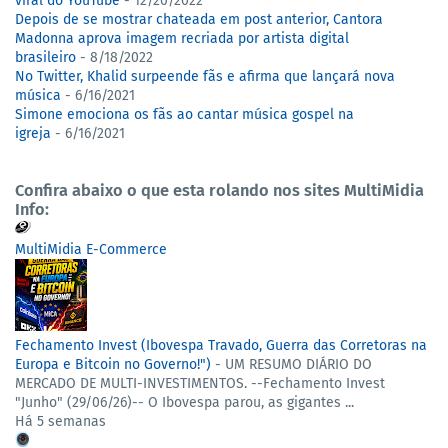
viral do YouTube
- 12/20/2022
Depois de se mostrar chateada em post anterior, Cantora
Madonna aprova imagem recriada por artista digital
brasileiro
- 8/18/2022
No Twitter, Khalid surpeende fãs e afirma que lançará nova
música
- 6/16/2021
Simone emociona os fãs ao cantar música gospel na
igreja
- 6/16/2021
Confira abaixo o que esta rolando nos sites MultiMidia
Info:
MultiMidia E-Commerce
Fechamento Invest (Ibovespa Travado, Guerra das Corretoras na
Europa e Bitcoin no Governo!")
-
UM RESUMO DIÁRIO DO
MERCADO DE MULTI-INVESTIMENTOS. --Fechamento Invest
"Junho" (29/06/26)-- ​ O Ibovespa parou, as gigantes ...
Há 5 semanas