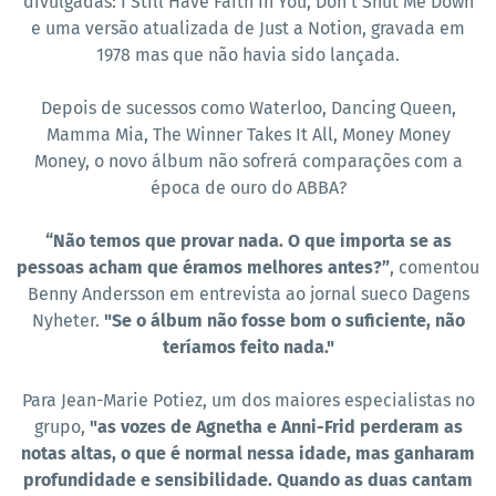
divulgadas: I Still Have Faith In You, Don't Shut Me Down
e uma versão atualizada de Just a Notion, gravada em
1978 mas que não havia sido lançada.
Depois de sucessos como Waterloo, Dancing Queen,
Mamma Mia, The Winner Takes It All, Money Money
Money, o novo álbum não sofrerá comparações com a
época de ouro do ABBA?
“Não temos que provar nada. O que importa se as
pessoas acham que éramos melhores antes?”
, comentou
Benny Andersson em entrevista ao jornal sueco Dagens
Nyheter.
"Se o álbum não fosse bom o suficiente, não
teríamos feito nada."
Para Jean-Marie Potiez, um dos maiores especialistas no
grupo,
"as vozes de Agnetha e Anni-Frid perderam as
notas altas, o que é normal nessa idade, mas ganharam
profundidade e sensibilidade. Quando as duas cantam