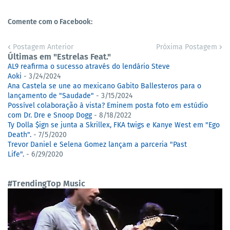
Comente com o Facebook:
Postagem Anterior
Próxima Postagem
Últimas em "Estrelas Feat."
AL9 reafirma o sucesso através do lendário Steve
Aoki
- 3/24/2024
Ana Castela se une ao mexicano Gabito Ballesteros para o
lançamento de "Saudade"
- 3/15/2024
Possível colaboração à vista? Eminem posta foto em estúdio
com Dr. Dre e Snoop Dogg
- 8/18/2022
Ty Dolla $ign se junta a Skrillex, FKA twigs e Kanye West em "Ego
Death".
- 7/5/2020
Trevor Daniel e Selena Gomez lançam a parceria "Past
Life".
- 6/29/2020
#TrendingTop Music