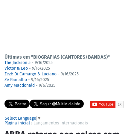
Últimas em "BIOGRAFIAS (CANTORES/BANDAS)"
The Jackson 5
- 9/16/2025
Victor & Leo
- 9/16/2025
Zezé Di Camargo & Luciano
- 9/16/2025
Zé Ramalho
- 9/16/2025
Amy Macdonald
- 9/6/2025
Select Language
▼
Página inicial
Lançamentos Internacionais