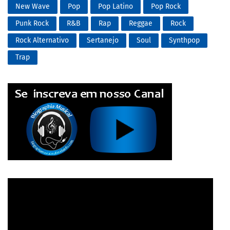
New Wave
Pop
Pop Latino
Pop Rock
Punk Rock
R&B
Rap
Reggae
Rock
Rock Alternativo
Sertanejo
Soul
Synthpop
Trap