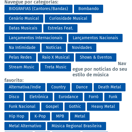
Navegue por categorias:
BIOGRAFIAS (Cantores/Bandas)
Bombando
Cenário Musical
Curiosidade Musical
Datas Musicais
Estrelas Feat.
Lançamentos Internacionais
Lançamentos Nacionais
Na Intimidade
Notícias
Novidades
Pelas Redes
Raio X Musical
Shows & Eventos
Nav
Stream Music
Treta Music
egue por notícias do seu
estilo de música
favorito:
Alternativa/Indie
Country
Dance
Death Metal
Disco
Eletrônica
Eurodance
Forró
Funk
Funk Nacional
Gospel
Gothic
Heavy Metal
Hip Hop
K-Pop
MPB
Metal
Metal Alternativo
Música Regional Brasileira