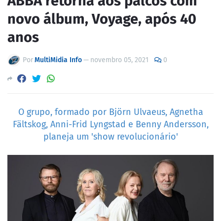
ABBA retorna aos palcos com
novo álbum, Voyage, após 40
anos
Por
MultiMidia Info
—
novembro 05, 2021
0
O grupo, formado por Björn Ulvaeus, Agnetha
Fältskog, Anni-Frid Lyngstad e Benny Andersson,
planeja um 'show revolucionário'