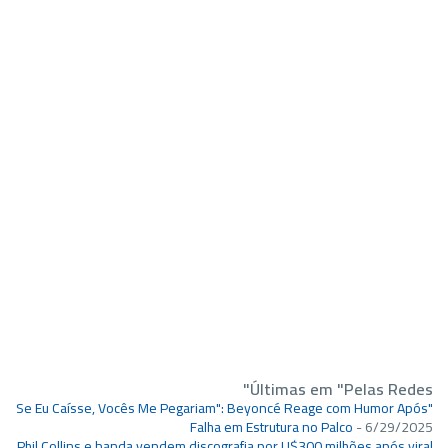
Últimas em "Pelas Redes"
"Se Eu Caísse, Vocês Me Pegariam": Beyoncé Reage com Humor Após
Falha em Estrutura no Palco
- 6/29/2025
Phil Collins e banda vendem discografia por U$300 milhões após viral