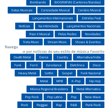
Bombando
BIOGRAFIAS (Cantores/Bandas)
Datas Musicais
Curiosidade Musical
Cenário Musical
Lançamentos Internacionais
Estrelas Feat.
Notícias
Na Intimidade
Lançamentos Nacionais
Raio X Musical
Pelas Redes
Novidades
Treta Music
Stream Music
Shows & Eventos
Navegu
e por notícias do seu estilo de música favorito:
Death Metal
Dance
Country
Alternativa/Indie
Funk
Forró
Eurodance
Eletrônica
Disco
Heavy Metal
Gothic
Gospel
Funk Nacional
Metal
MPB
K-Pop
Hip Hop
Música Regional Brasileira
Metal Alternativo
Pop Rock
Pop Latino
Pop
New Wave
Rock
Reggae
Rap
R&B
Punk Rock