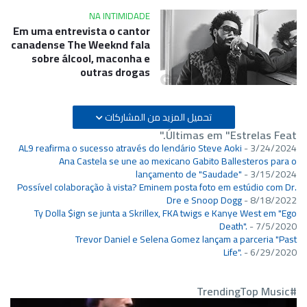
NA INTIMIDADE
Em uma entrevista o cantor
canadense The Weeknd fala
sobre álcool, maconha e
outras drogas
تحميل المزيد من المشاركات
Últimas em "Estrelas Feat."
AL9 reafirma o sucesso através do lendário Steve Aoki
- 3/24/2024
Ana Castela se une ao mexicano Gabito Ballesteros para o
lançamento de "Saudade"
- 3/15/2024
Possível colaboração à vista? Eminem posta foto em estúdio com Dr.
Dre e Snoop Dogg
- 8/18/2022
Ty Dolla $ign se junta a Skrillex, FKA twigs e Kanye West em "Ego
Death".
- 7/5/2020
Trevor Daniel e Selena Gomez lançam a parceria "Past
Life".
- 6/29/2020
#TrendingTop Music